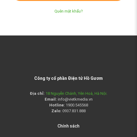
Quên mật khẩu?
Công ty cổ phần Điện tử Hồ Gươm
Địa chỉ:
18 Nguyễn Chánh, Yên Hoà, Hà Nội.
Email:
info@vietkmedia.vn
Hotline:
1900.545568
Zalo:
0937.831.888
Chính sách