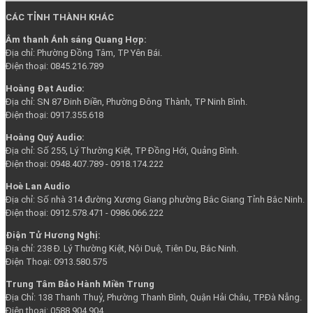
CÁC TỈNH THÀNH KHÁC
Âm thanh Ánh sáng Quang Hợp:
Địa chỉ: Phường Đồng Tâm, TP Yên Bái.
Điện thoại: 0845.216.789
Hoàng Đạt Audio:
Địa chỉ: SN 87 Đinh Điền, Phường Đông Thành, TP Ninh Bình.
Điện thoại: 0917.355.618
Hoàng Quý Audi
o:
Địa chỉ: Số 255, Lý Thường Kiệt, TP Đồng Hới, Quảng Bình.
Điện thoại: 0948.407.789 - 0918.174.222
Hoè Lan Audio
Địa chỉ: Số nhà 314 đường Xương Giang phường Bắc Giang Tỉnh Bắc Ninh.
Điện thoại: 0912.578.471 - 0986.066.222
Điện Tử Hương Nghị:
Địa chỉ: 238 Đ. Lý Thường Kiệt, Nội Duệ, Tiên Du, Bắc Ninh.
Điện Thoại: 0913.580.575
Trung Tâm Bảo Hành Miền Trung
Địa Chỉ: 138 Thanh Thuỷ, Phường Thanh Bình, Quận Hải Châu, TP.Đà Nẵng.
Điện thoại: 0588.904.904