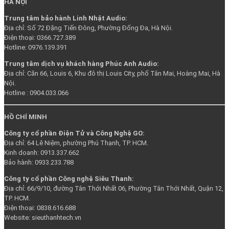
HÀ NỘI
Trung tâm bảo hành Linh Nhật Audio:
Địa chỉ: Số 72 Đặng Tiến Đông, Phường Đống Đa, Hà Nội.
Điện thoại: 0366.727.389
Hotline: 0976.139.391
Trung tâm dịch vụ khách hàng Phúc Anh Audio:
Địa chỉ: Căn 66, Louis 6, Khu đô thị Louis City, phố Tân Mai, Hoàng Mai, Hà
Nội.
Hotline : 0904.033.066
HỒ CHÍ MINH
Công ty cổ phần Điện Tử và Công Nghệ GO:
Địa chỉ: 64 Lê Niệm, phường Phú Thạnh, TP. HCM.
Kinh doanh: 0913.337.662
Bảo hành: 0933.233.788
Công ty cổ phần Công nghệ Siêu Thanh:
Địa chỉ: 66/9/10, đường Tân Thới Nhất 06, Phường Tân Thới Nhất, Quận 12,
TP. HCM.
Điện thoại: 0838.616.688
Website: sieuthanhtech.vn