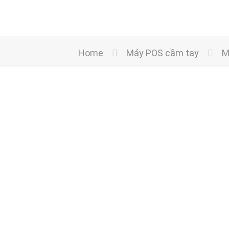
Home
Máy POS cầm tay
M