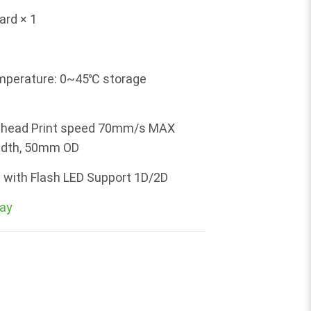
ard × 1
mperature: 0~45℃ storage
nt head Print speed 70mm/s MAX
width, 50mm OD
with Flash LED Support 1D/2D
ay