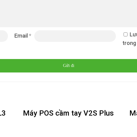
Lưu
Email
*
trong 
L3
Máy POS cầm tay V2S Plus
M