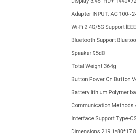
Display 5.45″ HD+ 1440×72
Adapter INPUT: AC 100~2
Wi-Fi 2.4G/5G Support lEE
Bluetooth Support Bluetoo
Speaker 95dB
Total Weight 364g
Button Power On Button 
Battery lithium Polymer 
Communication Methods 
Interface Support Type-C
Dimensions 219.1*80*17