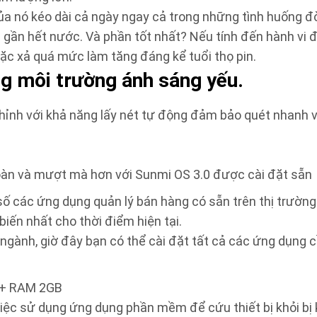
a nó kéo dài cả ngày ngay cả trong những tình huống đò
hi gần hết nước. Và phần tốt nhất? Nếu tính đến hành vi 
oặc xả quá mức làm tăng đáng kể tuổi thọ pin.
ng môi trường ánh sáng yếu.
ỉnh với khả năng lấy nét tự động đảm bảo quét nhanh và
oàn và mượt mà hơn với Sunmi OS 3.0 được cài đặt sẵn
 số các ứng dụng quản lý bán hàng có sẵn trên thị trườn
iến nhất cho thời điểm hiện tại.
gành, giờ đây bạn có thể cài đặt tất cả các ứng dụng cầ
 + RAM 2GB
iệc sử dụng ứng dụng phần mềm để cứu thiết bị khỏi bị 