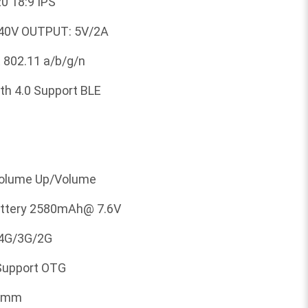
0 18:9 IPS
40V OUTPUT: 5V/2A
E 802.11 a/b/g/n
th 4.0 Support BLE
Volume Up/Volume
battery 2580mAh@ 7.6V
4G/3G/2G
Support OTG
.8mm