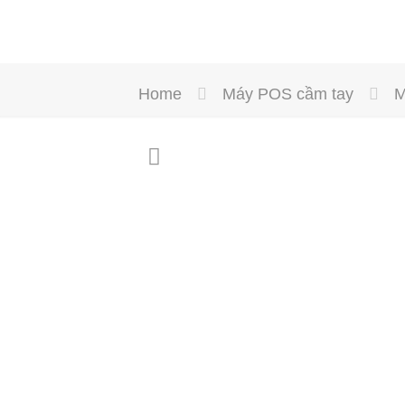
Home
Máy POS cầm tay
M