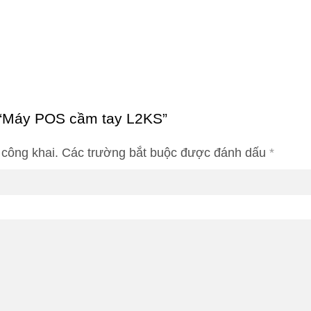
t “Máy POS cầm tay L2KS”
 công khai.
Các trường bắt buộc được đánh dấu
*