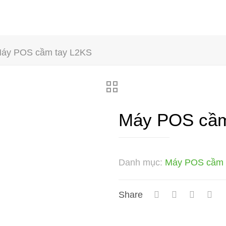
áy POS cầm tay L2KS
Máy POS cầm
Danh mục:
Máy POS cầm 
Share