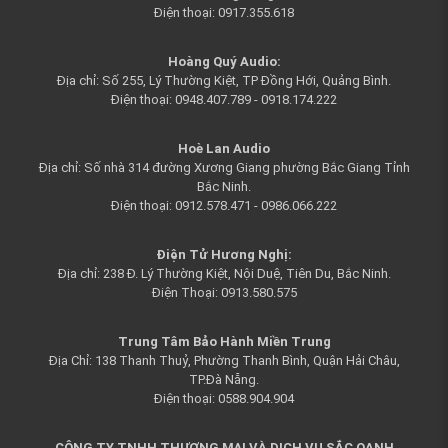
Điện thoại: 0917.355.618
Hoàng Quý Audi
o:
Địa chỉ: Số 255, Lý Thường Kiệt, TP Đồng Hới, Quảng Bình.
Điện thoại: 0948.407.789 - 0918.174.222
Hoè Lan Audio
Địa chỉ: Số nhà 314 đường Xương Giang phường Bắc Giang Tỉnh
Bắc Ninh.
Điện thoại: 0912.578.471 - 0986.066.222
Điện Tử Hương Nghị:
Địa chỉ: 238 Đ. Lý Thường Kiệt, Nội Duệ, Tiên Du, Bắc Ninh.
Điện Thoại: 0913.580.575
Trung Tâm Bảo Hành Miền Trung
Địa Chỉ: 138 Thanh Thuỷ, Phường Thanh Bình, Quận Hải Châu,
TP.Đà Nẵng.
Điện thoại: 0588.904.904
CÔNG TY TNHH THƯƠNG MẠI VÀ DỊCH VỤ SẮC OANH