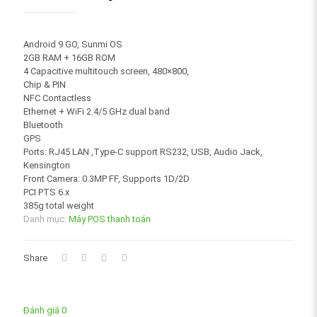
Android 9 GO, Sunmi OS
2GB RAM + 16GB ROM
4 Capacitive multitouch screen, 480×800,
Chip & PIN
NFC Contactless
Ethernet + WiFi 2.4/5 GHz dual band
Bluetooth
GPS
Ports: RJ45 LAN ,Type-C support RS232, USB, Audio Jack,
Kensington
Front Camera: 0.3MP FF, Supports 1D/2D
PCI PTS 6.x
385g total weight
Danh mục:
Máy POS thanh toán
Share
Đánh giá
0