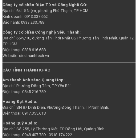
Công ty cổ phần Điện Tử và Công Nghệ GO:
Địa chỉ: 64 Lê Niệm, phường Phú Thạnh, TP. HCM.
Kinh doanh: 0913.337.662
Bảo hành: 0933.233.788
Công ty cổ phần Công nghệ Siêu Thanh:
Địa chỉ: 66/9/10, đường Tân Thới Nhất 06, Phường Tân Thới Nhất, Quận 12,
TP. HCM.
Điện thoại: 0838.616.688
Website: sieuthanhtech.vn
CÁC TỈNH THÀNH KHÁC
Âm thanh Ánh sáng Quang Hợp:
Địa chỉ: Phường Đồng Tâm, TP Yên Bái.
Điện thoại: 0845.216.789
Hoàng Đạt Audio:
Địa chỉ: SN 87 Đinh Điền, Phường Đông Thành, TP Ninh Bình.
Điện thoại: 0917.355.618
Hoàng Quý Audi
o:
Địa chỉ: Số 255, Lý Thường Kiệt, TP Đồng Hới, Quảng Bình.
Điện thoại: 0948.407.789 - 0918.174.222