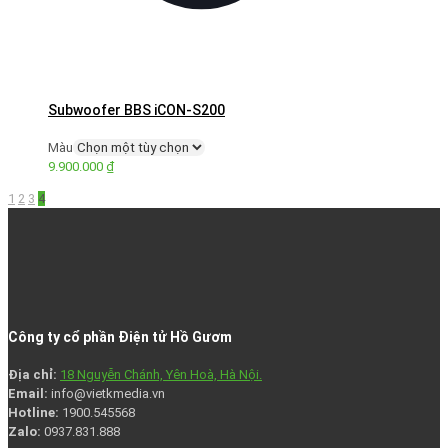
Subwoofer BBS iCON-S200
Màu
9.900.000
₫
1
2
3
4
Công ty cổ phần Điện tử Hồ Gươm
Địa chỉ:
18 Nguyễn Chánh, Yên Hoà, Hà Nội.
Email:
info@vietkmedia.vn
Hotline:
1900.545568
Zalo:
0937.831.888