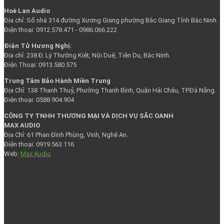
Hoè Lan Audio
Địa chỉ: Số nhà 314 đường Xương Giang phường Bắc Giang Tỉnh Bắc Ninh.
Điện thoại: 0912.578.471 - 0986.066.222
Điện Tử Hương Nghị:
Địa chỉ: 238 Đ. Lý Thường Kiệt, Nội Duệ, Tiên Du, Bắc Ninh.
Điện Thoại: 0913.580.575
Trung Tâm Bảo Hành Miền Trung
Địa Chỉ: 138 Thanh Thuỷ, Phường Thanh Bình, Quận Hải Châu, TP.Đà Nẵng.
Điện thoại: 0588.904.904
CÔNG TY TNHH THƯƠNG MẠI VÀ DỊCH VỤ SẮC OANH
MAX AUDIO
Địa Chỉ: 61 Phan Đình Phùng, Vinh, Nghệ An.
Điện thoại: 0919.563.116
Web:
Max Audio