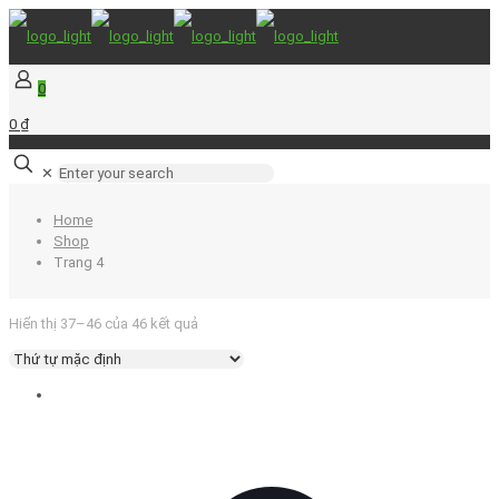
0
0 ₫
✕
Home
Shop
Trang 4
Hiển thị 37–46 của 46 kết quả