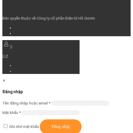
Bản quyền thuộc về Công ty cổ phần Điện tử Hồ Gươm
0
0 ₫
✕
Đăng nhập
Bắt
Tên đăng nhập hoặc email
*
buộc
Bắt
Mật khẩu
*
buộc
Ghi nhớ mật khẩu
Đăng nhập