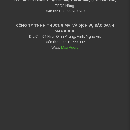
Địa Chỉ: 138 Thanh Thuỷ, Phường Thanh Bình, Quận Hải Châu,
TP.Đà Nẵng.
Điện thoại: 0588.904.904
CÔNG TY TNHH THƯƠNG MẠI VÀ DỊCH VỤ SẮC OANH
MAX AUDIO
Địa Chỉ: 61 Phan Đình Phùng, Vinh, Nghệ An.
Điện thoại: 0919.563.116
Web:
Max Audio