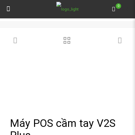
0
0 ₫
Máy POS cầm tay V2S