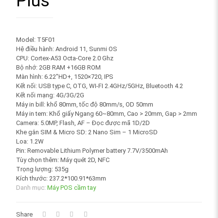
Plus
Model: T5F01
Hệ điều hành: Android 11, Sunmi OS
CPU: Cortex-A53 Octa-Core 2.0 Ghz
Bộ nhớ: 2GB RAM +16GB ROM
Màn hình: 6.22″HD+, 1520×720, IPS
Kết nối: USB type C, OTG, WI-FI 2.4GHz/5GHz, Bluetooth 4.2
Kết nối mạng: 4G/3G/2G
Máy in bill: khổ 80mm, tốc độ 80mm/s, OD 50mm
Máy in tem: Khổ giấy Ngang 60~80mm, Cao > 20mm, Gap > 2mm
Camera: 5.0MP, Flash, AF – Đọc được mã 1D/2D
Khe gắn SIM & Micro SD: 2 Nano Sim – 1 MicroSD
Loa: 1.2W
Pin: Removable Lithium Polymer battery 7.7V/3500mAh
Tùy chọn thêm: Máy quét 2D, NFC
Trọng lượng: 535g
Kích thước: 237.2*100.91*63mm
Danh mục:
Máy POS cầm tay
Share