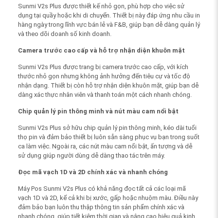
Sunmi V2s Plus được thiết kế nhỏ gọn, phù hợp cho việc sử
dụng tại quầy hoặc khi di chuyển. Thiết bị này đáp ứng nhu cầu in
hàng ngày trong lĩnh vực bán lẻ và F&B, giúp bạn dễ dàng quản lý
và theo dõi doanh số kinh doanh.
Camera trước cao cấp và hỗ trợ nhận diện khuôn mặt
Sunmi V2s Plus được trang bị camera trước cao cấp, với kích
thước nhỏ gọn nhưng không ảnh hưởng đến tiêu cự và tốc độ
nhận dạng. Thiết bị còn hỗ trợ nhận diện khuôn mặt, giúp bạn dễ
dàng xác thực nhân viên và thanh toán một cách nhanh chóng.
Chip quản lý pin thông minh và nút màu cam nổi bật
Sunmi V2s Plus sở hữu chip quản lý pin thông minh, kéo dài tuổi
thọ pin và đảm bảo thiết bị luôn sẵn sàng phục vụ bạn trong suốt
ca làm việc. Ngoài ra, các nút màu cam nổi bật, ấn tượng và dễ
sử dụng giúp người dùng dễ dàng thao tác trên máy.
Đọc mã vạch 1D và 2D chính xác và nhanh chóng
Máy Pos Sunmi V2s Plus có khả năng đọc tất cả các loại mã
vạch 1D và 2D, kể cả khi bị xước, gấp hoặc nhuộm màu. Điều này
đảm bảo bạn luôn thu thập thông tin sản phẩm chính xác và
nhanh chóng, giúp tiết kiệm thời gian và nâng cao hiệu quả kinh