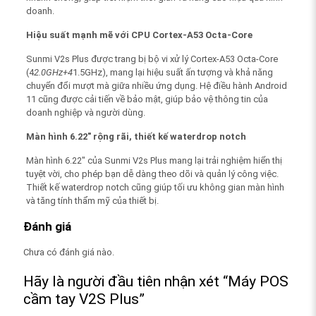
doanh.
Hiệu suất mạnh mẽ với CPU Cortex-A53 Octa-Core
Sunmi V2s Plus được trang bị bộ vi xử lý Cortex-A53 Octa-Core
(4
2.0GHz+4
1.5GHz), mang lại hiệu suất ấn tượng và khả năng
chuyển đổi mượt mà giữa nhiều ứng dụng. Hệ điều hành Android
11 cũng được cải tiến về bảo mật, giúp bảo vệ thông tin của
doanh nghiệp và người dùng.
Màn hình 6.22″ rộng rãi, thiết kế waterdrop notch
Màn hình 6.22″ của Sunmi V2s Plus mang lại trải nghiệm hiển thị
tuyệt vời, cho phép bạn dễ dàng theo dõi và quản lý công việc.
Thiết kế waterdrop notch cũng giúp tối ưu không gian màn hình
và tăng tính thẩm mỹ của thiết bị.
Đánh giá
Chưa có đánh giá nào.
Hãy là người đầu tiên nhận xét “Máy POS
cầm tay V2S Plus”